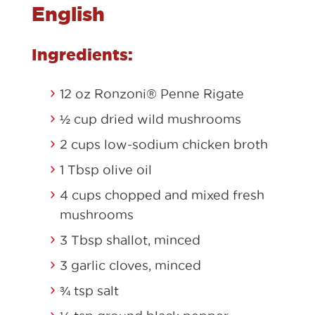
English
Ingredients:
12 oz Ronzoni® Penne Rigate
½ cup dried wild mushrooms
2 cups low-sodium chicken broth
1 Tbsp olive oil
4 cups chopped and mixed fresh
mushrooms
3 Tbsp shallot, minced
3 garlic cloves, minced
¾ tsp salt