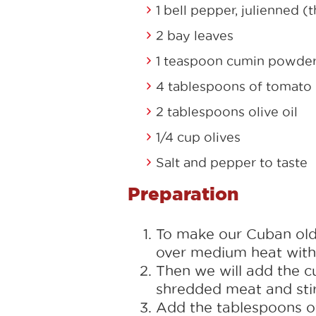
1 bell pepper, julienned (t
2 bay leaves
1 teaspoon cumin powde
4 tablespoons of tomato
2 tablespoons olive oil
1/4 cup olives
Salt and pepper to taste
Preparation
To make our Cuban old 
over medium heat with oi
Then we will add the cu
shredded meat and stir
Add the tablespoons of 