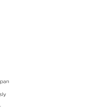
 pan
sly
r