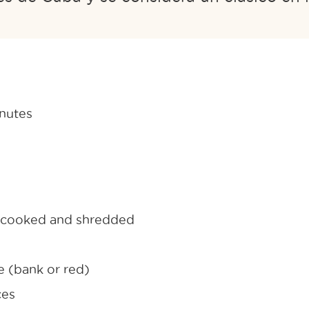
inutes
t cooked and shredded
e (bank or red)
ces