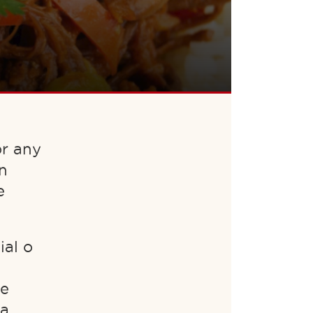
or any
n
e
ial o
se
la