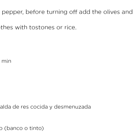
 pepper, before turning off add the olives and
hes with tostones or rice.
5 min
 falda de res cocida y desmenuzada
o (banco o tinto)