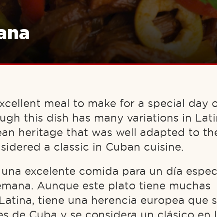
ana
xcellent meal to make for a special day 
ugh this dish has many variations in Lati
ean heritage that was well adapted to th
sidered a classic in Cuban cuisine.
 una excelente comida para un día espec
semana. Aunque este plato tiene muchas
Latina, tiene una herencia europea que 
es de Cuba y se considera un clásico en 