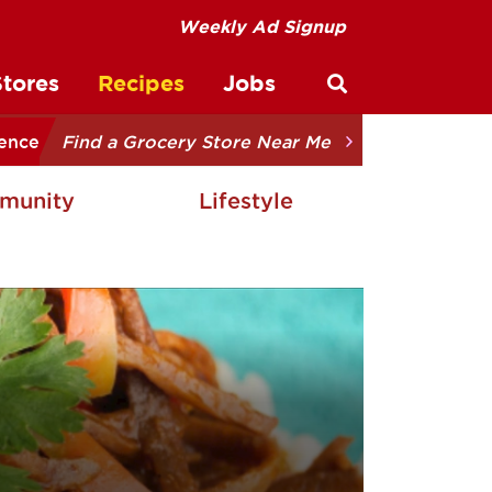
Weekly Ad Signup
Stores
Recipes
Jobs
Open site sear
ience
Find a Grocery Store Near Me
munity
Lifestyle