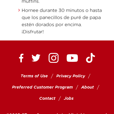
muffins.
Hornee durante 30 minutos o hasta
que los panecillos de puré de papa
estén dorados por encima.
¡Disfrutar!
Ctown Supermarkets on
Ctown Su
Ctown Supermarkets on Facebook
Ctown Supermarkets on Twitte
Ctown Supermar
Terms of Use
Privacy Policy
Preferred Customer Program
About
Contact
Jobs