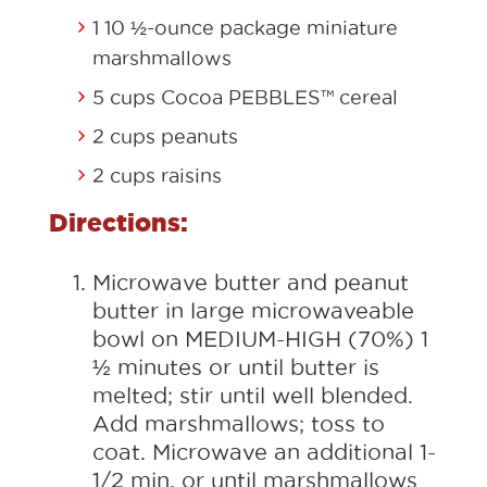
1 10 ½-ounce package miniature
marshmallows
5 cups Cocoa PEBBLES™ cereal
2 cups peanuts
2 cups raisins
Directions:
Microwave butter and peanut
butter in large microwaveable
bowl on MEDIUM-HIGH (70%) 1
½ minutes or until butter is
melted; stir until well blended.
Add marshmallows; toss to
coat. Microwave an additional 1-
1/2 min. or until marshmallows