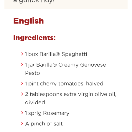
algunos hoy!
English
Ingredients:
1 box Barilla® Spaghetti
1 jar Barilla® Creamy Genovese
Pesto
1 pint cherry tomatoes, halved
2 tablespoons extra virgin olive oil,
divided
1 sprig Rosemary
A pinch of salt