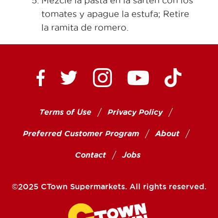
Mezcle la pasta en la sartén con los
tomates y apague la estufa; Retire
la ramita de romero.
Ctown Supermarkets on
Ctown Su
Ctown Supermarkets on Facebook
Ctown Supermarkets on Twitte
Ctown Supermar
Terms of Use
Privacy Policy
Preferred Customer Program
About
Contact
Jobs
©2025 CTown Supermarkets. All rights reserved.